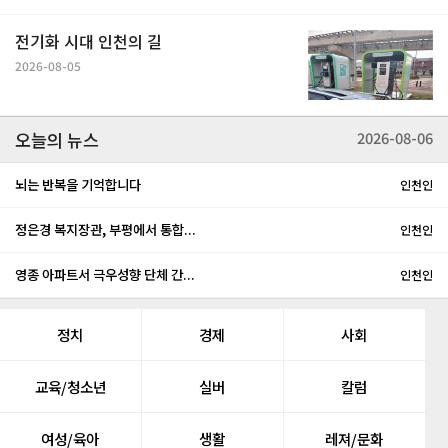
전기화 시대 인천의 길
2026-08-05
오늘의 뉴스
2026-08-06
뇌는 반복을 기억합니다
인천인
정은경 복지장관, 부평에서 통합...
인천인
영종 아파트서 극우성향 단체 간...
인천인
정치
경제
사회
교육/청소년
실버
칼럼
여성/육아
생활
레져/문화