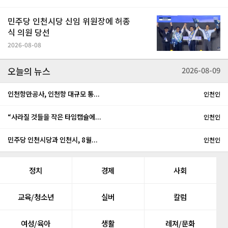
민주당 인천시당 신임 위원장에 허종
식 의원 당선
2026-08-08
오늘의 뉴스
2026-08-09
인천항만공사, 인천항 대규모 통...
인천인
“사라질 것들을 작은 타임캡슐에...
인천인
민주당 인천시당과 인천시, 8월...
인천인
정치
경제
사회
교육/청소년
실버
칼럼
여성/육아
생활
레져/문화