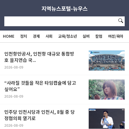
지역뉴스포털-뉴우스
K
HOME
정치
경제
사회
교육/청소년
실버
칼럼
여성/육아
인천항만공사, 인천항 대규모 통합방
호 을지연습 국...
2026-08-09
“사라질 것들을 작은 타임캡슐에 담고
싶어요”
2026-08-09
민주당 인천시당과 인천시, 8월 중 당
정협의회 열기로
2026-08-09